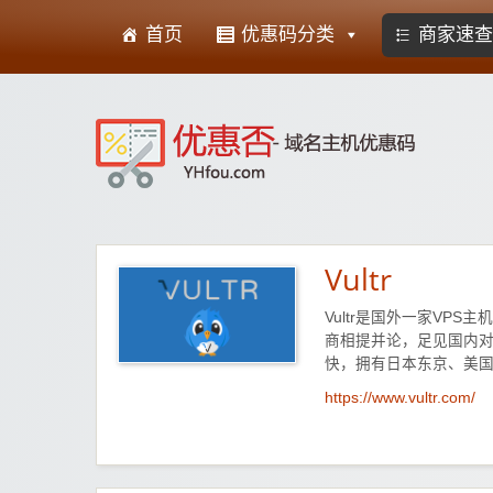
首页
优惠码分类
商家速查
优
Vultr
Vultr是国外一家VPS主机
商相提并论，足见国内对V
快，拥有日本东京、美国
https://www.vultr.com/