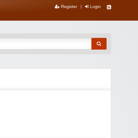
Register
Login