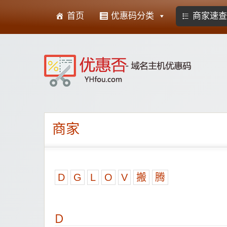
首页
优惠码分类
商家速查
优
商家
D
G
L
O
V
搬
腾
D