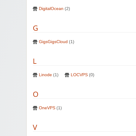
DigitalOcean
(2)
G
GigsGigsCloud
(1)
L
Linode
(1)
LOCVPS
(0)
O
OneVPS
(1)
V